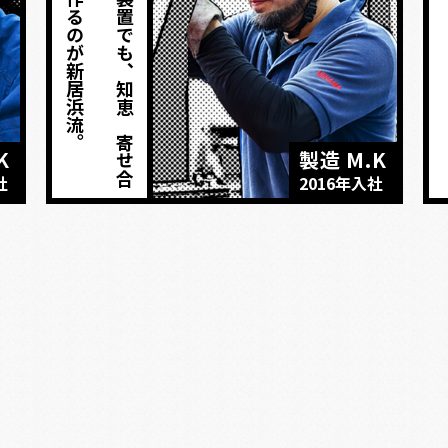
正解はみんなで作るのが新居浜流。
ど
ん
な
に
巨
大
な
装
置
で
も
、
知
恵
を
寄
せ
合
え
ば
完
成
す
る
K
製造 M.K
社
2016年入社